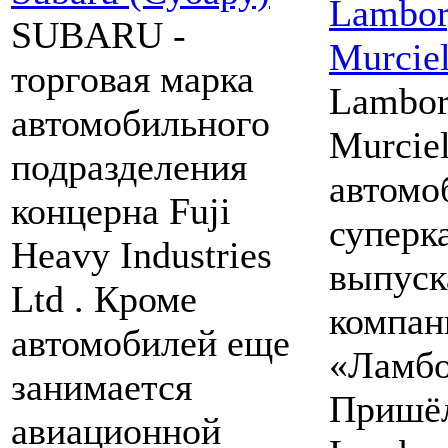
Lambor
SUBARU -
Murcie
торговая марка
Lambor
автомобильного
Murcie
подразделения
автомо
концерна Fuji
суперк
Heavy Industries
выпуск
Ltd . Кроме
компан
автомобилей еще
«Ламбо
занимается
Пришёл
авиационной