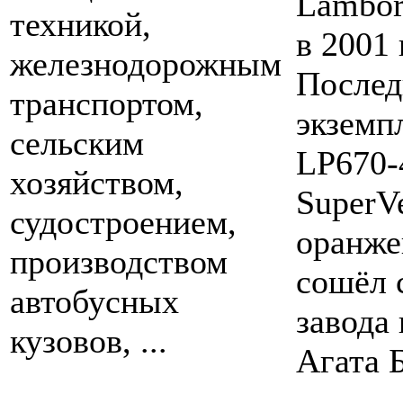
Lambor
техникой,
в 2001 
железнодорожным
Послед
транспортом,
экземп
сельским
LP670-
хозяйством,
SuperV
судостроением,
оранже
производством
сошёл 
автобусных
завода 
кузовов, ...
Агата Б