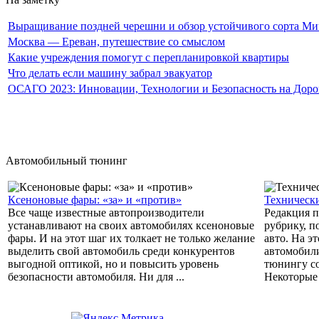
Выращивание поздней черешни и обзор устойчивого сорта Мичу
Москва — Ереван, путешествие со смыслом
Какие учреждения помогут с перепланировкой квартиры
Что делать если машину забрал эвакуатор
ОСАГО 2023: Инновации, Технологии и Безопасность на Доро
Автомобильный тюнинг
Ксеноновые фары: «за» и «против»
Техническ
Все чаще известные автопроизводители
Редакция п
устанавливают на своих автомобилях ксеноновые
рубрику, 
фары. И на этот шаг их толкает не только желание
авто. На э
выделить свой автомобиль среди конкурентов
автомобил
выгодной оптикой, но и повысить уровень
тюнингу со
безопасности автомобиля. Ни для ...
Некоторые 