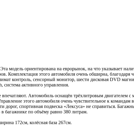
 Эта модель ориентирована на еврорынок, на что указывает нали
ров. Комплектация этого автомобиля очень обширна, благодаря ч
лимат контроль, сенсорный монитор, шести дисковая DVD магнит
h, система активного управления.
печатляют. Автомобиль оснащён трёхлитровым двигателем с мощ
Управление этого автомобиля очень чувствительное к командам во
и дорог, спортивная подвеска «Лексуса» не справиться. Багажны
 в багажнике по объёму равно 380 литрам.
ирина 172см, колёсная база 267см.