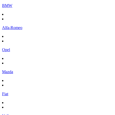
BMW
Alfa-Romeo
Opel
Mazda
Fiat