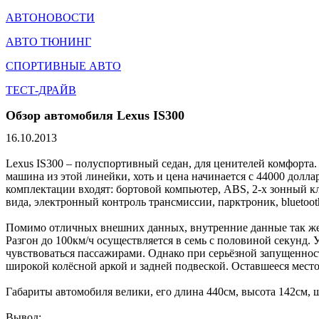
АВТОНОВОСТИ
АВТО ТЮНИНГ
СПОРТИВНЫЕ АВТО
ТЕСТ-ДРАЙВ
Обзор автомобиля Lexus IS300
16.10.2013
Lexus IS300 – полуспортивный седан, для ценителей комфорта.
машина из этой линейки, хоть и цена начинается с 44000 долла
комплектации входят: бортовой компьютер, ABS, 2-х зонный к
вида, электронный контроль трансмиссии, парктроник, bluetoot
Помимо отличных внешних данных, внутренние данные так же в
Разгон до 100км/ч осуществляется в семь с половиной секунд. 
чувствоваться пассажирами. Однако при серьёзной запущенност
широкой колёсной аркой и задней подвеской. Оставшееся место
Габариты автомобиля велики, его длина 440см, высота 142см, ш
Вывод: