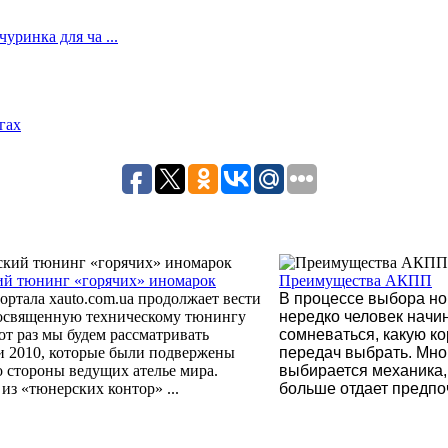
ринка для ча ...
гах
ий тюнинг «горячих» иномарок
Преимущества АКПП
ортала xauto.com.ua продолжает вести
В процессе выбора но
посвященную техническому тюнингу
нередко человек начи
тот раз мы будем рассматривать
сомневаться, какую ко
и 2010, которые были подвержены
передач выбрать. Мн
 стороны ведущих ателье мира.
выбирается механика, 
из «тюнерских контор» ...
больше отдает предпоч