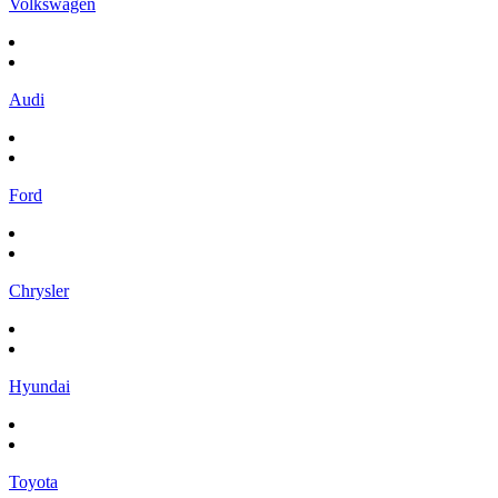
Volkswagen
Audi
Ford
Chrysler
Hyundai
Toyota