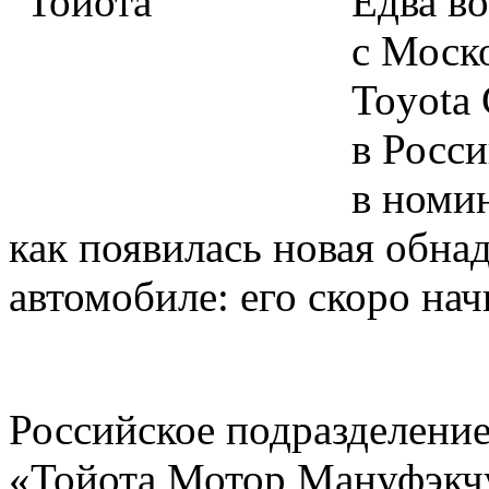
Едва в
с Моско
Toyota
в Росс
в номи
как появилась новая обна
автомобиле: его скоро нач
Российское подразделение
«Тойота Мотор Мануфэкч