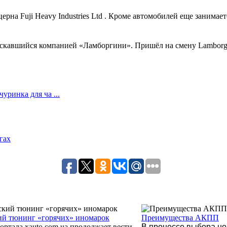
на Fuji Heavy Industries Ltd . Кроме автомобилей еще занимаетс
скавшийся компанией «Ламборгини». Пришёл на смену Lamborghini
ринка для ча ...
гах
ий тюнинг «горячих» иномарок
Преимущества АКПП
ортала xauto.com.ua продолжает вести
В процессе выбора но