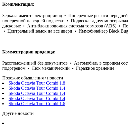
Комплектация:
Зеркала имеют электропривод • Поперечные рычаги передней
поперечной передней подвески • Подвеска задняя многорыча
дисковые • Антиблокировочная система тормозов (ABS) • По
• Центральный замок на все двери • Иммобилайзер Black Bu
Комментрарии продавца:
Расстоможенный без документов • Автомобиль в хорошем сост
подогревом • Люк механический • Гаражное хранение
Похожие объявления / новости
Skoda Octavia Tour Combi 1.8
Skoda Octavia Tour Combi 1.4
Skoda Octavia Tour Combi 1.4
Skoda Octavia Tour Combi 1.4
Skoda Octavia Tour Combi 1.6
Другие новости