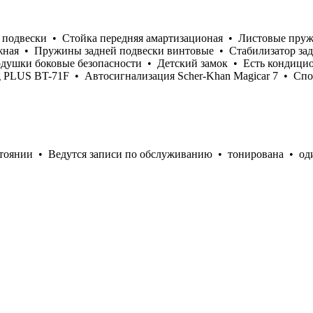
 подвески • Стойка передняя амартизационая • Листовые пруж
жная • Пружины задней подвески винтовые • Стабилизатор зад
душки боковые безопасности • Детский замок • Есть кондици
g PLUS BT-71F • Автосигнализация Scher-Khan Magicar 7 • Сп
оянии • Ведутся записи по обслуживанию • тонирована • один