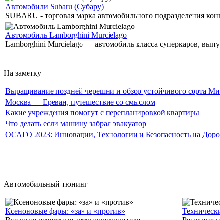
Автомобили Subaru (Субару)
SUBARU - торговая марка автомобильного подразделения концер
Автомобиль Lamborghini Murcielago
Lamborghini Murcielago — автомобиль класса суперкаров, выпу
На заметку
Выращивание поздней черешни и обзор устойчивого сорта Мичу
Москва — Ереван, путешествие со смыслом
Какие учреждения помогут с перепланировкой квартиры
Что делать если машину забрал эвакуатор
ОСАГО 2023: Инновации, Технологии и Безопасность на Доро
Автомобильный тюнинг
Ксеноновые фары: «за» и «против»
Техническ
Все чаще известные автопроизводители
Редакция п