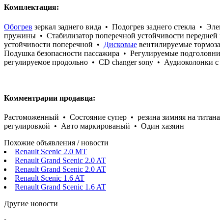
Комплектация:
Обогрев
зеркал заднего вида • Подогрев заднего стекла • Эл
пружины • Стабилизатор поперечной устойчивости передней 
устойчивости поперечной •
Дисковые
вентилируемые тормоза
Подушка безопасности пассажира • Регулируемые подголовник
регулируемое продольно • CD changer sony • Аудиоколонки с
Комментрарии продавца:
Растоможенный • Состояние супер • резина зимняя на титана
регулировкой • Авто маркированый • Один хазяин
Похожие объявления / новости
Renault Scenic 2.0 MT
Renault Grand Scenic 2.0 AT
Renault Grand Scenic 2.0 AT
Renault Scenic 1.6 AT
Renault Grand Scenic 1.6 AT
Другие новости