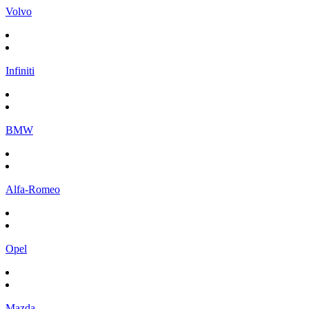
Volvo
Infiniti
BMW
Alfa-Romeo
Opel
Mazda