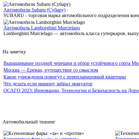
Автомобили Subaru (Субару)
SUBARU - торговая марка автомобильного подразделения концер
Автомобиль Lamborghini Murcielago
Lamborghini Murcielago — автомобиль класса суперкаров, выпу
На заметку
Выращивание поздней черешни и обзор устойчивого сорта Мичу
Москва — Ереван, путешествие со смыслом
Какие учреждения помогут с перепланировкой квартиры
Что делать если машину забрал эвакуатор
ОСАГО 2023: Инновации, Технологии и Безопасность на Доро
Автомобильный тюнинг
Ксеноновые фары: «за» и «против»
Техническ