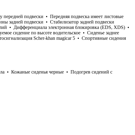
 у передней подвески • Передняя подвеска имеет листовые
ны задней подвески • Стабилизатор задней подвески
илий • Дифференциала электронная блокировка (EDS, XDS) •
емое сидение по высоте водительское • Сиденье заднее
тосигнализация Scher-khan magicar 5 • Спортивные сидения
нала • Кожаные сиденья черные • Подогрев сидений с