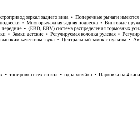
ектропривод зеркал заднего вида • Поперечные рычаги имеются
подвески • Многорычажная задняя подвеска • Винтовые пружи
 передние • (EBD, EBV) система распределения тормозных ус
и • Замки детские • Регулируемая колонка рулевая • Регулиру
 высоким качеством звука • Центральный замок с пультом • Ав
х • тонировка всех стекол • одна хозяйка • Парковка на 4 ка