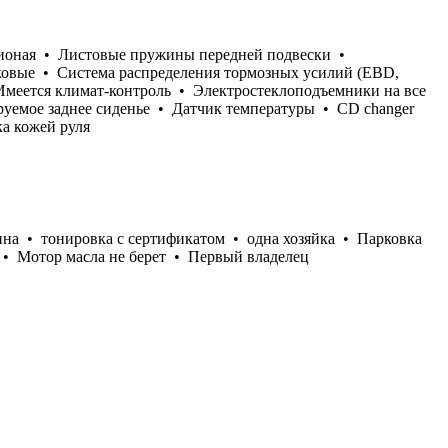
ационая • Листовые пружины передней подвески •
ковые • Система распределения тормозных усилий (EBD,
меется климат-контроль • Электростеклоподъемники на все
руемое заднее сиденье • Датчик температуры • CD changer
а кожей руля
ина • тонировка с сертификатом • одна хозяйка • Парковка
 • Мотор масла не берет • Первый владелец