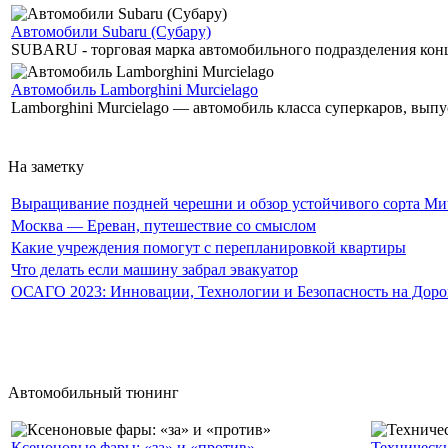
Автомобили Subaru (Субару)
SUBARU - торговая марка автомобильного подразделения концер
Автомобиль Lamborghini Murcielago
Lamborghini Murcielago — автомобиль класса суперкаров, выпу
На заметку
Выращивание поздней черешни и обзор устойчивого сорта Мичу
Москва — Ереван, путешествие со смыслом
Какие учреждения помогут с перепланировкой квартиры
Что делать если машину забрал эвакуатор
ОСАГО 2023: Инновации, Технологии и Безопасность на Доро
Автомобильный тюнинг
Ксеноновые фары: «за» и «против»
Техническ