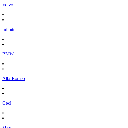
Volvo
Infiniti
BMW
Alfa-Romeo
Opel
Mazda