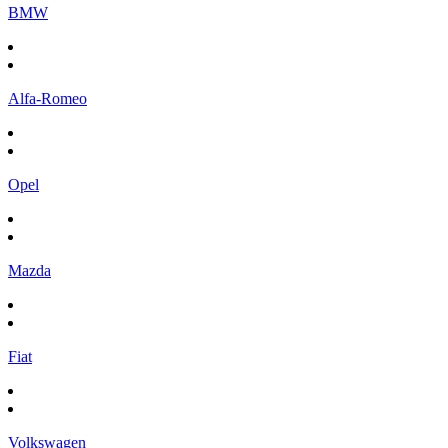
BMW
Alfa-Romeo
Opel
Mazda
Fiat
Volkswagen