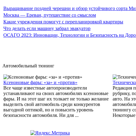
Выращивание поздней черешни и обзор устойчивого сорта Мичу
Москва — Ереван, путешествие со смыслом
Какие учреждения помогут с перепланировкой квартиры
Что делать если машину забрал эвакуатор
ОСАГО 2023: Инновации, Технологии и Безопасность на Доро
Автомобильный тюнинг
Ксеноновые фары: «за» и «против»
Техническ
Все чаще известные автопроизводители
Редакция п
устанавливают на своих автомобилях ксеноновые
рубрику, 
фары. И на этот шаг их толкает не только желание
авто. На э
выделить свой автомобиль среди конкурентов
автомобил
выгодной оптикой, но и повысить уровень
тюнингу со
безопасности автомобиля. Ни для ...
Некоторые 