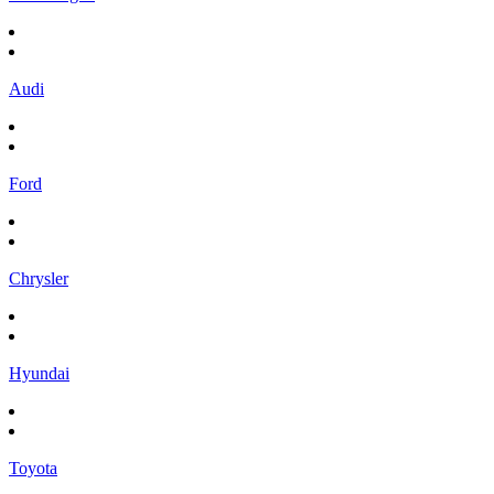
Audi
Ford
Chrysler
Hyundai
Toyota