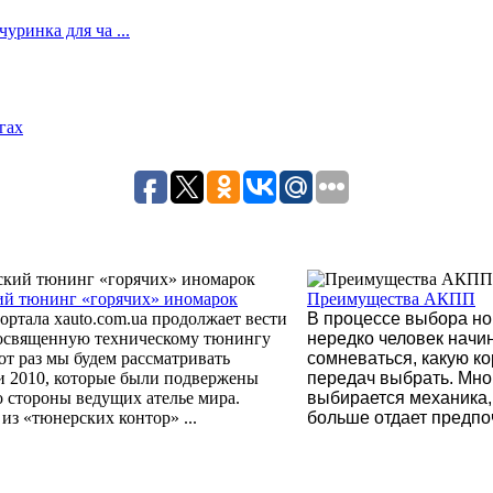
ринка для ча ...
гах
ий тюнинг «горячих» иномарок
Преимущества АКПП
ортала xauto.com.ua продолжает вести
В процессе выбора но
посвященную техническому тюнингу
нередко человек начи
тот раз мы будем рассматривать
сомневаться, какую ко
и 2010, которые были подвержены
передач выбрать. Мн
 стороны ведущих ателье мира.
выбирается механика, 
из «тюнерских контор» ...
больше отдает предпоч