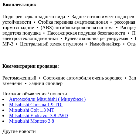
Комплектация:
Подогрев зеркал заднего вида • Заднее стекло имеет подогре
устойчивости • Стойка передняя амартизационая • рессорная
тормоза задние • (ABS) антиблокировочная система • Распред
водителя подушка • Пассажирская подушка безопасности • П
электростеклоподъемники • Рулевая колонка регулируемая •
МР-3 • Центральный замок с пультом • Иммобилайзер • Отде
Комментрарии продавца:
Растоможенный • Состояние автомобиля очень хорошее • Зап
заменены • Задний спойлер
Похожие объявления / новости
Автомобили Mitsubishi ( Мицубиси )
Mitsubishi Carisma 1.9 TDi
Mitsubishi Colt 1.3 MT
Mitsubishi Endeavor 3.8 2WD
Mitsubishi Montero 3.8
Другие новости