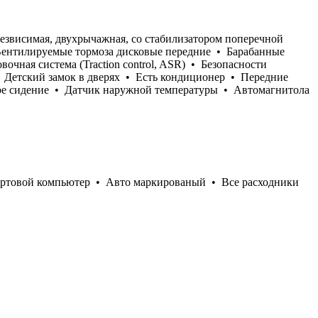
езвисимая, двухрычажная, со стабилизатором поперечной
Вентилируемые тормоза дисковые передние • Барабанные
ная система (Traction control, ASR) • Безопасности
 Детский замок в дверях • Есть кондиционер • Передние
кое сидение • Датчик наружной температуры • Автомагнитола
ортовой компьютер • Авто маркированый • Все расходники