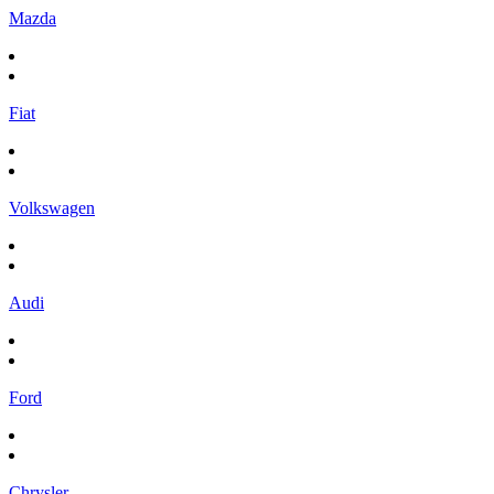
Mazda
Fiat
Volkswagen
Audi
Ford
Chrysler