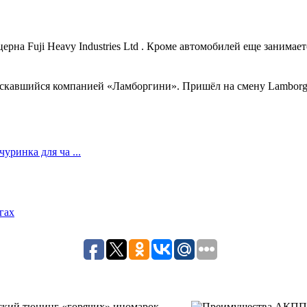
на Fuji Heavy Industries Ltd . Кроме автомобилей еще занимаетс
скавшийся компанией «Ламборгини». Пришёл на смену Lamborghini
ринка для ча ...
гах