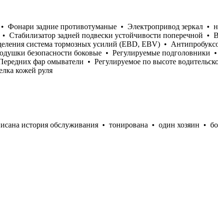
в • Фонари задние противотуманые • Электропривод зеркал • н
 • Стабилизатор задней подвески устойчивости поперечной • 
еления система тормозных усилий (EBD, EBV) • Антипробуксовоч
одушки безопасности боковые • Регулируемые подголовники •
 Передних фар омыватели • Регулируемое по высоте водительс
лка кожей руля
исана история обслуживания • тонирована • один хозяин • б