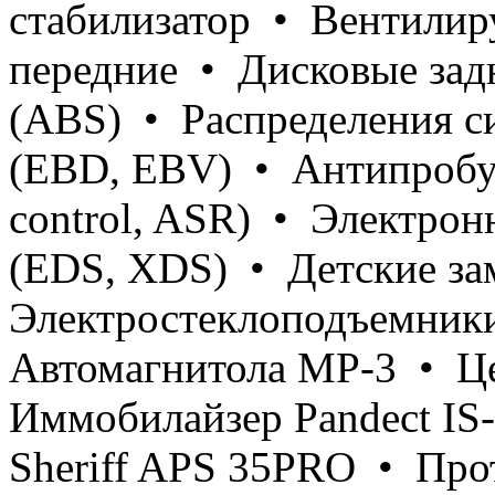
стабилизатор • Вентилир
передние • Дисковые зад
(ABS) • Распределения с
(EBD, EBV) • Антипробук
control, ASR) • Электро
(EDS, XDS) • Детские з
Электростеклоподъемник
Автомагнитола МР-3 • Це
Иммобилайзер Pandect IS
Sheriff APS 35PRO • Про