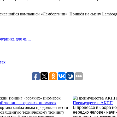
скавшийся компанией «Ламборгини». Пришёл на смену Lamborghini
ринка для ча ...
гах
ий тюнинг «горячих» иномарок
Преимущества АКПП
ортала xauto.com.ua продолжает вести
В процессе выбора но
посвященную техническому тюнингу
нередко человек начи
тот раз мы будем рассматривать
сомневаться, какую ко