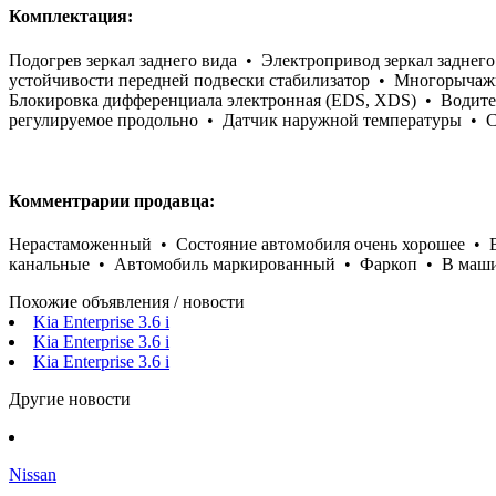
Комплектация:
Подогрев зеркал заднего вида • Электропривод зеркал задне
устойчивости передней подвески стабилизатор • Многорычажн
Блокировка дифференциала электронная (EDS, XDS) • Водите
регулируемое продольно • Датчик наружной температуры • C
Комментрарии продавца:
Нерастаможенный • Состояние автомобиля очень хорошее • В
канальные • Автомобиль маркированный • Фаркоп • В машин
Похожие объявления / новости
Kia Enterprise 3.6 i
Kia Enterprise 3.6 i
Kia Enterprise 3.6 i
Другие новости
Nissan