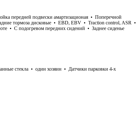
тойка передней подвески амартизационая • Поперечной
дние тормоза дисковые • EBD, EBV • Traction control, ASR •
оте • С подогревом передних сидений • Заднее сиденье
анные стекла • один хозяин • Датчики парковки 4-х