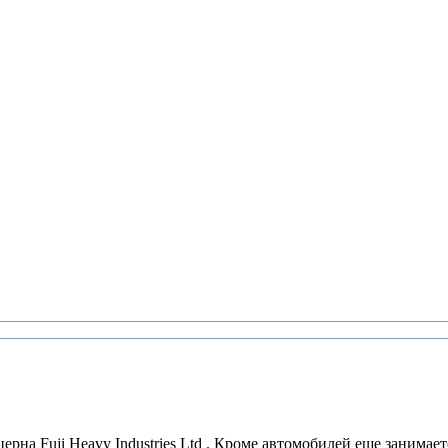
на Fuji Heavy Industries Ltd . Кроме автомобилей еще занимаетс