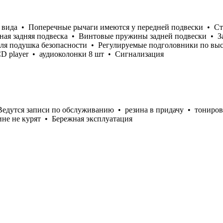
го вида • Поперечные рычаги имеются у передней подвески • С
ая задняя подвеска • Винтовые пружины задней подвески • За
ля подушка безопасности • Регулируемые подголовники по выс
D player • аудиоколонки 8 шт • Сигнализация
едутся записи по обслуживанию • резина в придачу • тониров
е не курят • Бережная эксплуатация