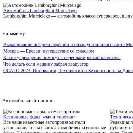
Автомобиль Lamborghini Murcielago
Lamborghini Murcielago — автомобиль класса суперкаров, выпу
На заметку
Выращивание поздней черешни и обзор устойчивого сорта Мичу
Москва — Ереван, путешествие со смыслом
Какие учреждения помогут с перепланировкой квартиры
Что делать если машину забрал эвакуатор
ОСАГО 2023: Инновации, Технологии и Безопасность на Доро
Автомобильный тюнинг
Ксеноновые фары: «за» и «против»
Техническ
Все чаще известные автопроизводители
Редакция п
устанавливают на своих автомобилях ксеноновые
рубрику, 
фары. И на этот шаг их толкает не только желание
авто. На э